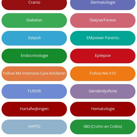
Cranio
Dermatologie
Diabetes
Dialyse/Ferese
Eetpoli
EMpower Parents
Endocrinologie
Epilepsie
Follow Me Intensive Care Kinderen
Follow Me XYZ
FUDOR
Genderdysforie
Hartafwijkingen
Hematologie
HIPPO
IBD (Crohn en Colitis)