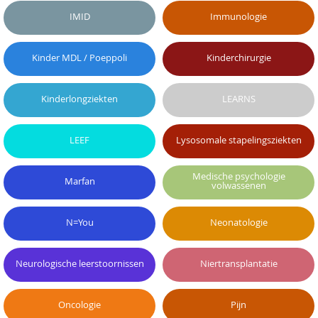
IMID
Immunologie
Kinder MDL / Poeppoli
Kinderchirurgie
Kinderlongziekten
LEARNS
LEEF
Lysosomale stapelingsziekten
Medische psychologie
Marfan
volwassenen
N=You
Neonatologie
Neurologische leerstoornissen
Niertransplantatie
Oncologie
Pijn