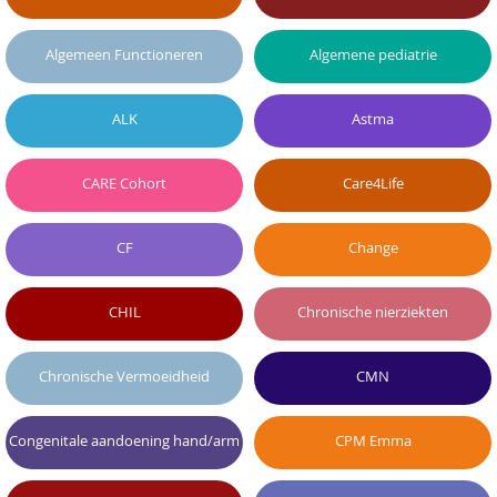
Algemeen Functioneren
Algemene pediatrie
ALK
Astma
CARE Cohort
Care4Life
CF
Change
CHIL
Chronische nierziekten
Chronische Vermoeidheid
CMN
Congenitale aandoening hand/arm
CPM Emma