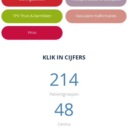
TPV Thuis & Darmfalen
Vasculaire malformaties
Virus
KLIK IN CIJFERS
214
Patient­groepen
48
Centra