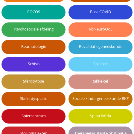
POCOS
Post-COVID
Psychosociale afdeling
RbNeuroQoL
Reumatologie
Revalidatiegeneeskunde
Schisis
Scoliose
Sferocytose
Sikkelcel
Skeletdysplasie
Sociale kindergeneeskunde BKZ
Spiercentrum
Spina bifida
Stollingsziekten
Therapieresistente obstipatie