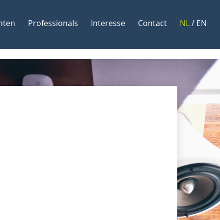
nten
Professionals
Interesse
Contact
NL
/
EN