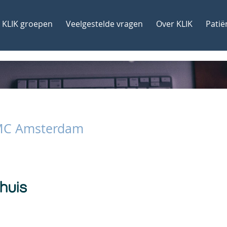
KLIK groepen
Veelgestelde vragen
Over KLIK
Patië
AMC Amsterdam