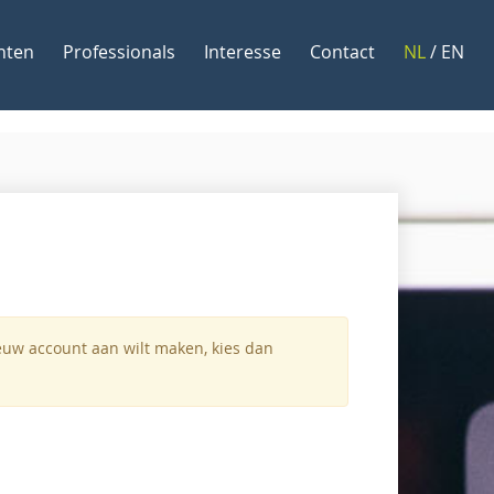
nten
Professionals
Interesse
Contact
NL
/
EN
ieuw account aan wilt maken, kies dan