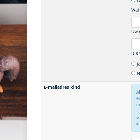
O
Wat
Uw 
Is e
J
N
E-mailadres kind
A
e
e
U
k