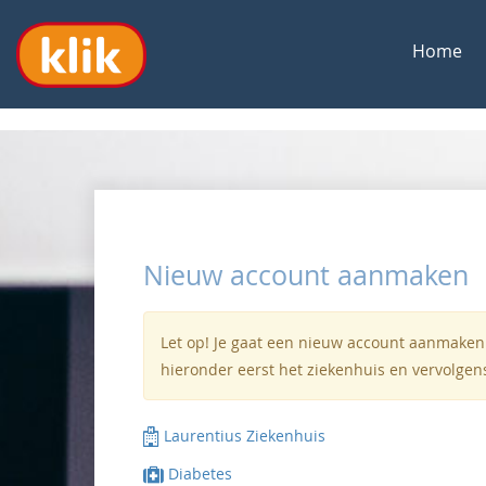
Home
Nieuw account aanmaken
Let op! Je gaat een nieuw account aanmaken.
hieronder eerst het ziekenhuis en vervolgen
Laurentius Ziekenhuis
Diabetes