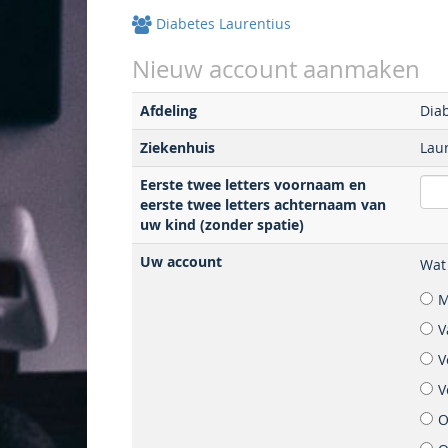
Diabetes Laurentius
Nieuw account aanmaken
Afdeling
Dia
Ziekenhuis
Lau
Eerste twee letters voornaam en
eerste twee letters achternaam van
uw kind (zonder spatie)
Uw account
Wat 
M
V
V
V