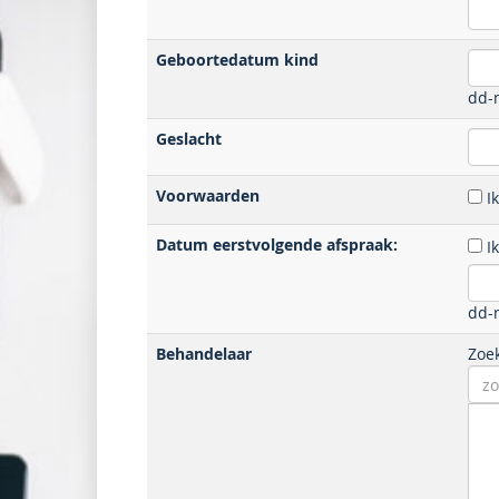
Geboortedatum kind
dd-m
Geslacht
Voorwaarden
I
Datum eerstvolgende afspraak:
I
dd-m
Behandelaar
Zoe