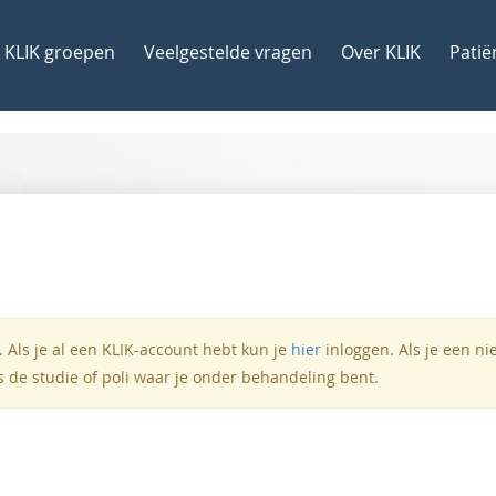
KLIK groepen
Veelgestelde vragen
Over KLIK
Patië
 Als je al een KLIK-account hebt kun je
hier
inloggen. Als je een n
s de studie of poli waar je onder behandeling bent.