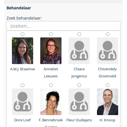
Behandelaar
Zoek behandelaar:
A.M.J. Braamse
Annebet
Chiara
Chivendely
Leeuwis
Jongerius
Groenveld
Dore Loef
F. Bennebroek
Fleur Oudejans
H. Knoop