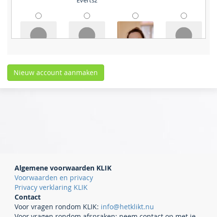
Evertsz
Hiba Limouri
Hogenelst,
I. Huenges
Iris
M.H.E.
Wajer
Kloosterman
Isidoor
J. Zandbergen
J.A. Boel
J.C. Smeets
Algemene voorwaarden KLIK
Bergfeld
Voorwaarden en privacy
Privacy verklaring KLIK
Contact
Voor vragen rondom KLIK:
info@hetklikt.nu
Voor vragen rondom afspraken: neem contact op met je