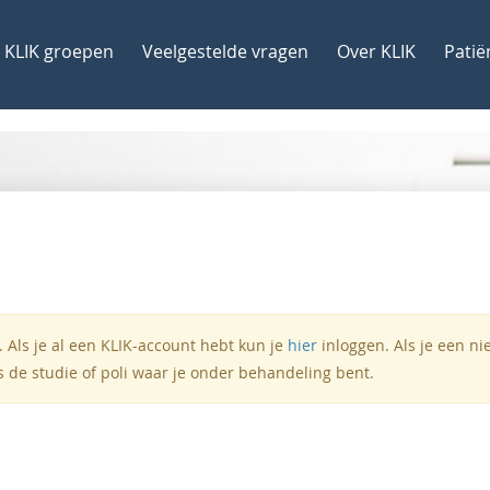
KLIK groepen
Veelgestelde vragen
Over KLIK
Patië
 Als je al een KLIK-account hebt kun je
hier
inloggen. Als je een n
s de studie of poli waar je onder behandeling bent.