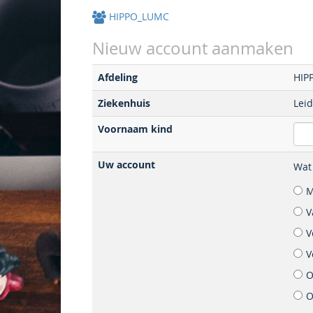
HIPPO_LUMC
Nieuw account aanmaken
Afdeling
HIP
Ziekenhuis
Lei
Voornaam kind
Uw account
Wat 
M
V
V
V
O