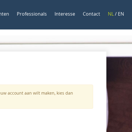
nten
Professionals
Interesse
Contact
NL
/
EN
ieuw account aan wilt maken, kies dan