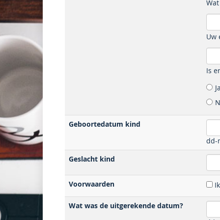
Wat
Uw 
Is e
J
N
Geboortedatum kind
dd-m
Geslacht kind
Voorwaarden
I
Wat was de uitgerekende datum?