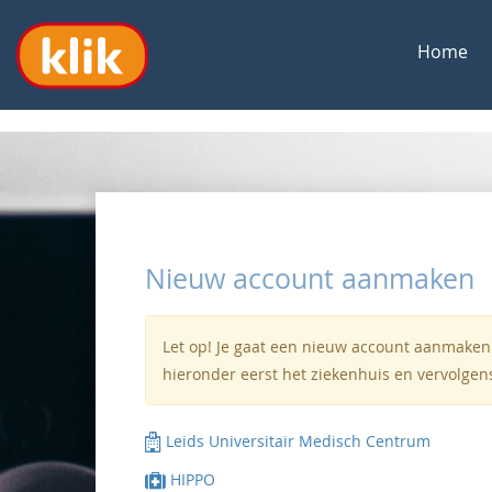
Home
Nieuw account aanmaken
Let op! Je gaat een nieuw account aanmaken.
hieronder eerst het ziekenhuis en vervolgen
Leids Universitair Medisch Centrum
HIPPO