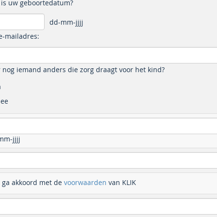
 is uw geboortedatum?
dd-mm-jjjj
e-mailadres:
r nog iemand anders die zorg draagt voor het kind?
a
ee
m-jjjj
k ga akkoord met de
voorwaarden
van KLIK