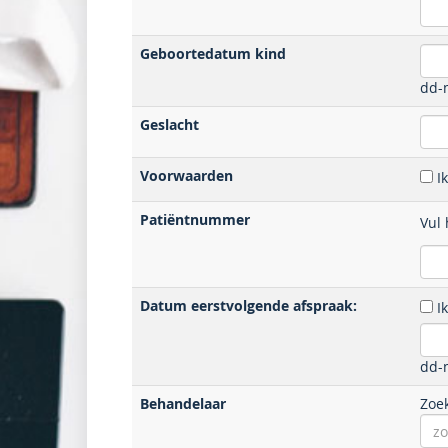
Geboortedatum kind
dd-m
Geslacht
Voorwaarden
I
Patiëntnummer
Vul 
Datum eerstvolgende afspraak:
I
dd-m
Behandelaar
Zoe