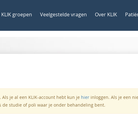
KLIK groepen
Veelgestelde vragen
Over KLIK
Patië
 Als je al een KLIK-account hebt kun je
hier
inloggen. Als je een n
s de studie of poli waar je onder behandeling bent.