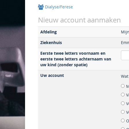
Dialyse/Ferese
Nieuw account aanmaken
Afdeling
Mijn
Ziekenhuis
Emm
Eerste twee letters voornaam en
eerste twee letters achternaam van
uw kind (zonder spatie)
Uw account
Wat 
M
V
V
V