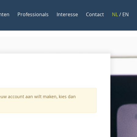
nten
Professionals
Interesse
Contact
NL
/
EN
ieuw account aan wilt maken, kies dan