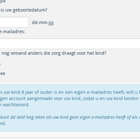
pa
 is uw geboortedatum?
dd-mm-jjjj
e-mailadres:
r nog iemand anders die zorg draagt voor het kind?
a
ee
ls uw kind 8 jaar of ouder is en een eigen e-mailadres heeft, wilt u
igen account aangemaakt voor uw kind, zodat u en uw kind beiden
n wachtwoord.
 kunt dit veld leeg laten als uw kind geen eigen e-mailadres heeft of a
ind.