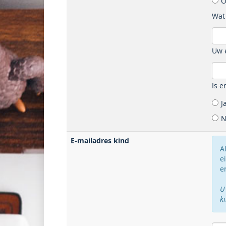
O
Wat
Uw 
Is e
J
N
E-mailadres kind
A
e
e
U
k