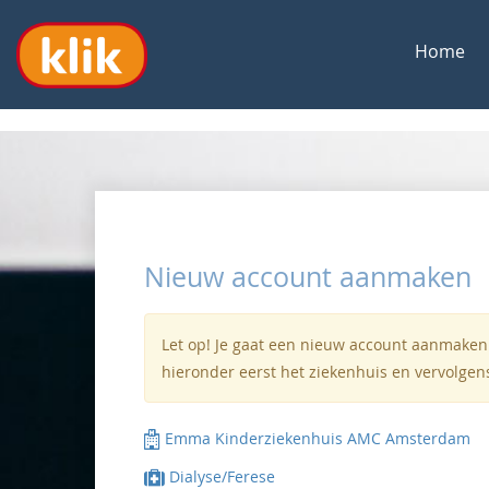
Home
Nieuw account aanmaken
Let op! Je gaat een nieuw account aanmaken.
hieronder eerst het ziekenhuis en vervolgen
Emma Kinderziekenhuis AMC Amsterdam
Dialyse/Ferese